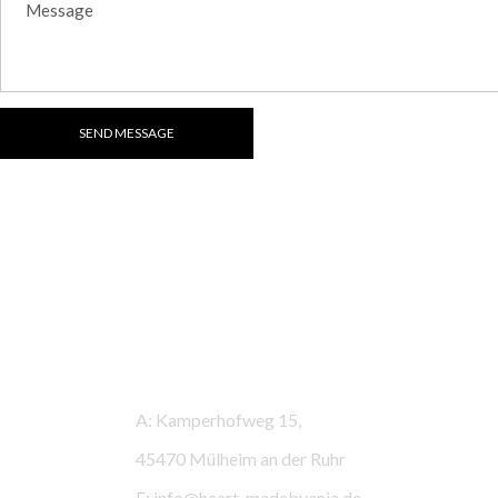
SEND MESSAGE
Kontaktinformationen
A: Kamperhofweg 15,
45470 Mülheim an der Ruhr
E: info@heart-madebyanja.de