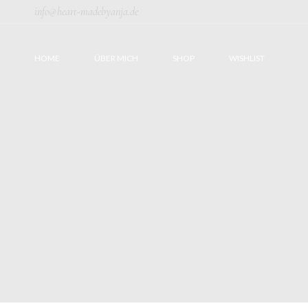
Skip
info@heart-madebyanja.de
to
the
content
HOME
ÜBER MICH
SHOP
WISHLIST