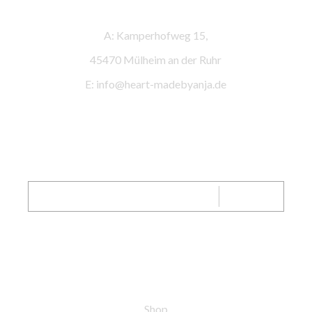
Kontaktinformationen
A: Kamperhofweg 15,
45470 Mülheim an der Ruhr
E: info@heart-madebyanja.de
SENDEN
Shop