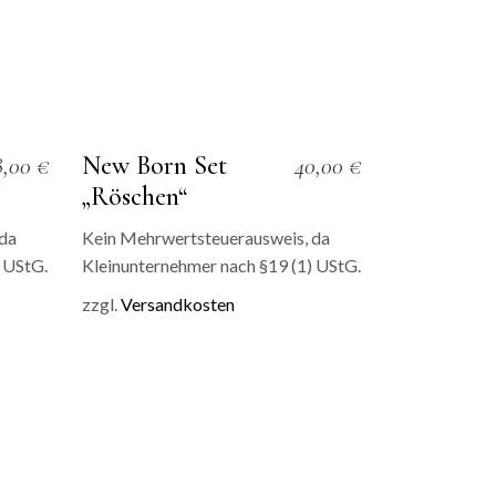
New Born Set
8,00
€
40,00
€
„Röschen“
 da
Kein Mehrwertsteuerausweis, da
 UStG.
Kleinunternehmer nach §19 (1) UStG.
zzgl.
Versandkosten