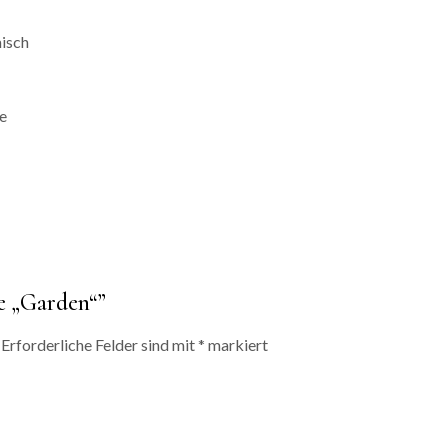
misch
e
he „Garden“”
Erforderliche Felder sind mit
*
markiert