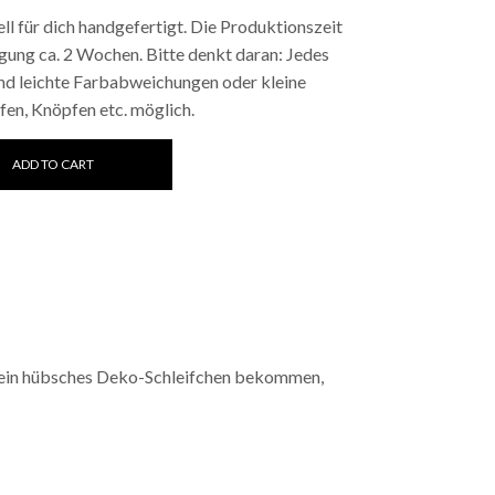
ll für dich handgefertigt. Die Produktionszeit
gung ca. 2 Wochen. Bitte denkt daran: Jedes
sind leichte Farbabweichungen oder kleine
fen, Knöpfen etc. möglich.
ity
ADD TO CART
nur ein hübsches Deko-Schleifchen bekommen,