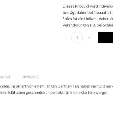
Dieses Produkt wird individue
beträgt daher bei Neuanferti
Stück ist ein Unikat - daher 
Veränderungen z.B. bei Schlei
Baby-Schuhe „Garden" quant
-
+
ETAILS
REVIEWS (0)
tanden. Inspiriert von einem langen Gärtner-Tag haben sie nicht 
leinen Blättchen geschmückt – perfekt für kleine Gartenzwerge!