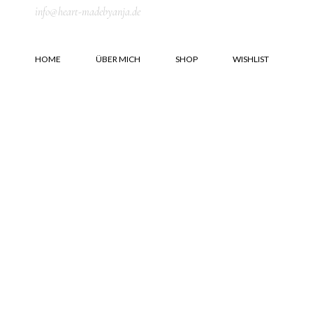
Skip
info@heart-madebyanja.de
to
the
content
HOME
ÜBER MICH
SHOP
WISHLIST