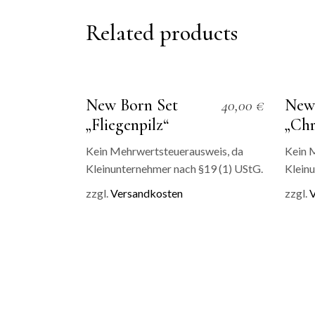
Related products
New Born Set
New
40,00
€
„Fliegenpilz“
„Chr
Kein Mehrwertsteuerausweis, da
Kein 
Kleinunternehmer nach §19 (1) UStG.
Kleinu
zzgl.
Versandkosten
zzgl.
V