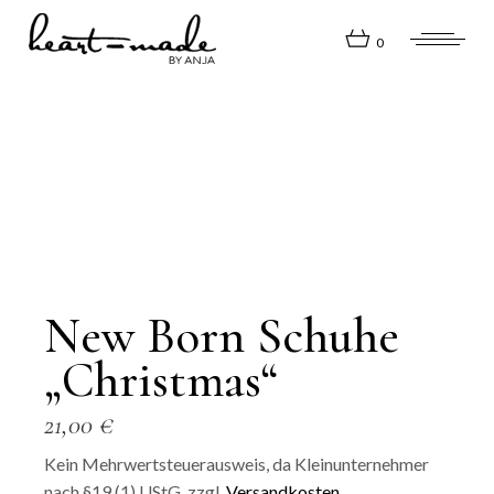
Skip
to
the
0
content
New Born Schuhe
„Christmas“
21,00
€
Kein Mehrwertsteuerausweis, da Kleinunternehmer
nach §19 (1) UStG.
zzgl.
Versandkosten