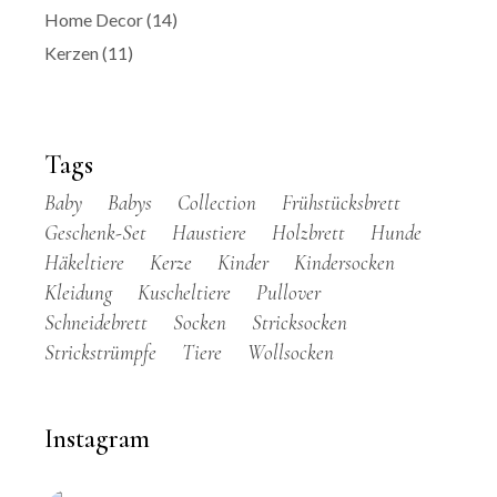
Home Decor
(14)
Kerzen
(11)
Tags
Baby
Babys
Collection
Frühstücksbrett
Geschenk-Set
Haustiere
Holzbrett
Hunde
Häkeltiere
Kerze
Kinder
Kindersocken
Kleidung
Kuscheltiere
Pullover
Schneidebrett
Socken
Stricksocken
Strickstrümpfe
Tiere
Wollsocken
Instagram