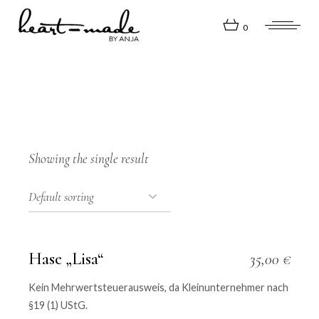
Skip
to
the
0
content
Showing the single result
Hase „Lisa“
35,00
€
Kein Mehrwertsteuerausweis, da Kleinunternehmer nach
§19 (1) UStG.