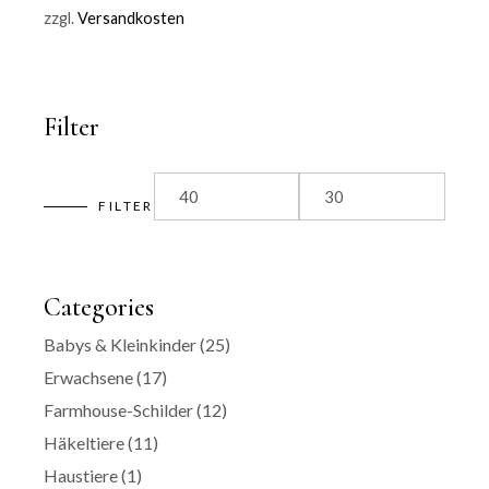
zzgl.
Versandkosten
Filter
FILTER
Min
Max
price
price
Categories
Babys & Kleinkinder
(25)
Erwachsene
(17)
Farmhouse-Schilder
(12)
Häkeltiere
(11)
Haustiere
(1)