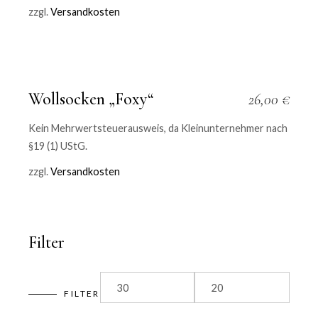
zzgl.
Versandkosten
Wollsocken „Foxy“
26,00
€
Kein Mehrwertsteuerausweis, da Kleinunternehmer nach
§19 (1) UStG.
zzgl.
Versandkosten
Filter
FILTER
Min
Max
price
price