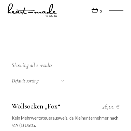
Skip
to
the
0
content
Showing all 2 results
Wollsocken „Fox“
26,00
€
Kein Mehrwertsteuerausweis, da Kleinunternehmer nach
§19 (1) UStG.