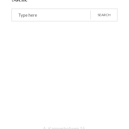
Search
for:
SEARCH
Kontaktinformationen
A: Kamperhofweg 15,