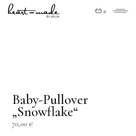
Skip
to
the
0
content
Baby-Pullover
„Snowflake“
70,00
€