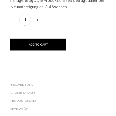
handgefertigt. Die Produktionszeit beträgt daher bei
Neuanfertigung ca. 3-4 Wochen.
Baby-Pullover "Snowflake" quantity
-
+
ADD TO CART
BESCHREIBUNG
GRÖSSE & MASSE
PRODUKTDETAILS
REVIEWS (0)